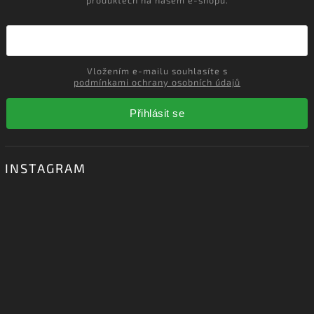
ODEBÍRAT NEWSLETTER
Vložte svůj e-mail a my vám budeme zasílat informace o nových
produktech na našem e-shopu.
Vložením e-mailu souhlasíte s
podmínkami ochrany osobních údajů
Přihlásit se
INSTAGRAM