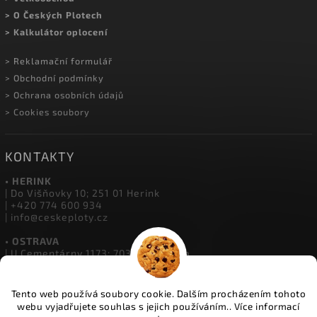
> Showroom Herink
> Doprava a platba
> Kariéra v Plotech
> Montáž oplocení
> Velkoobchod
> O Českých Plotech
> Kalkulátor oplocení
> Reklamační formulář
> Obchodní podmínky
> Ochrana osobních údajů
> Cookies soubory
KONTAKTY
• HERINK
| Do Višňovky 10; 251 01 Herink
| +420 774 600 934
Tento web používá soubory cookie. Dalším procházením tohoto
| info@ceskeploty.cz
webu vyjadřujete souhlas s jejich používáním.. Více informací