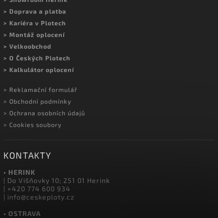
MOHLO BY VÁS ZAJÍMAT
> Kontakty a prodejny
> Showroom Herink
> Doprava a platba
> Kariéra v Plotech
> Montáž oplocení
> Velkoobchod
> O Českých Plotech
> Kalkulátor oplocení
> Reklamační formulář
> Obchodní podmínky
> Ochrana osobních údajů
> Cookies soubory
KONTAKTY
• HERINK