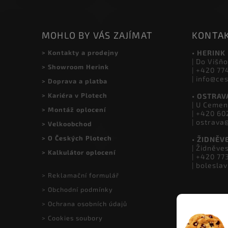
MOHLO BY VÁS ZAJÍMAT
KONTA
> Kontakty a prodejny
• HERINK
| Do Višňo
> Showroom Herink
| +420 77
| info@ce
> Doprava a platba
> Kariéra v Plotech
• OSTRAV
| U Cemen
> Montáž oplocení
| +420 60
| ostrava
> Velkoobchod
> O Českých Plotech
• ŽIDNĚV
| Židněve
> Kalkulátor oplocení
| +420 77
| bolesla
> Reklamační formulář
> Obchodní podmínky
> Ochrana osobních údajů
> Cookies soubory