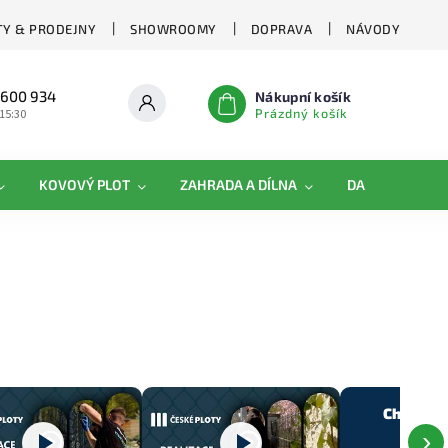
Y & PRODEJNY
SHOWROOMY
DOPRAVA
NÁVODY
 600 934
Nákupní košík
Prázdný košík
 15:30
KOVOVÝ PLOT
ZAHRADA A DÍLNA
DAMIPLAST®
Chci vidě
reali
›