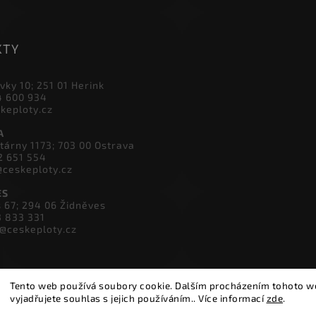
KTY
vky 10; 251 01 Herink
4 600 934
skeploty.cz
A
tárny 1173; 703 00 Ostrava
2 651 554
@ceskeploty.cz
ES
s 67; 294 06 Židněves
3 833 331
v@ceskeploty.cz
Tento web používá soubory cookie. Dalším procházením tohoto 
vyjadřujete souhlas s jejich používáním.. Více informací
zde
.