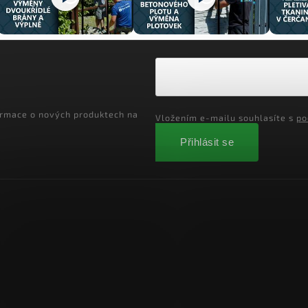
ormace o nových produktech na
Vložením e-mailu souhlasíte s
po
Přihlásit se