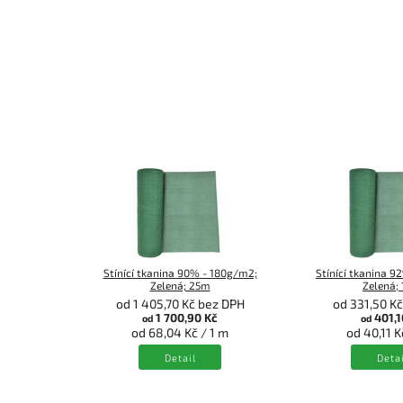
Stínící tkanina 90% - 180g/m2;
Stínící tkanina 9
Zelená; 25m
Zelená;
od 1 405,70 Kč bez DPH
od 331,50 K
1 700,90 Kč
401,1
od
od
od 68,04 Kč / 1 m
od 40,11 K
Detail
Detai