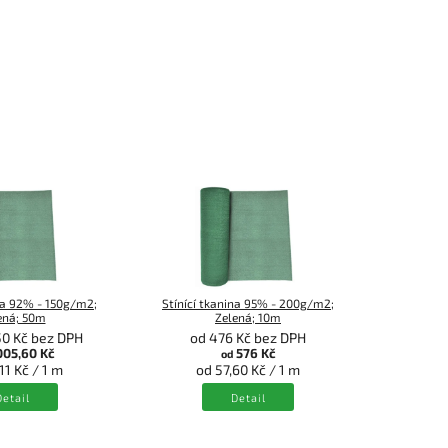
ina 92% - 150g/m2;
Stínící tkanina 95% - 200g/m2;
Stínící 
ená; 50m
Zelená; 10m
50 Kč bez DPH
od 476 Kč bez DPH
od 
005,60 Kč
576 Kč
od
o
11 Kč / 1 m
od 57,60 Kč / 1 m
od
Detail
Detail