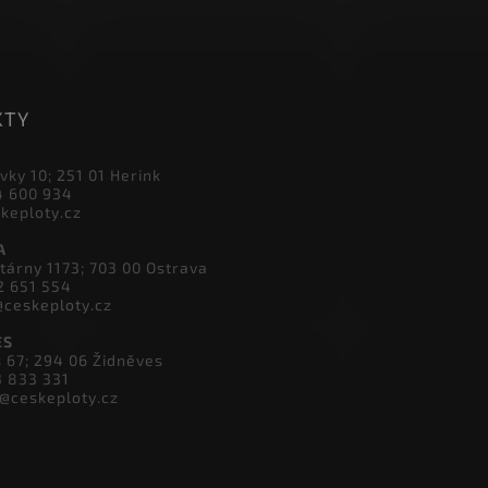
KTY
vky 10; 251 01 Herink
4 600 934
skeploty.cz
A
tárny 1173; 703 00 Ostrava
2 651 554
@ceskeploty.cz
ES
s 67; 294 06 Židněves
3 833 331
v@ceskeploty.cz