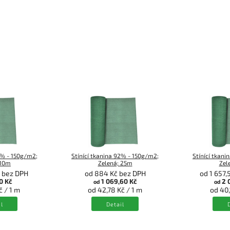
2% - 150g/m2;
Stínící tkanina 92% - 150g/m2;
Stínící tkan
 10m
Zelená; 25m
Zel
č bez DPH
od 884 Kč bez DPH
od 1 657,
0 Kč
1 069,60 Kč
2 
od
od
č / 1 m
od 42,78 Kč / 1 m
od 40,
l
Detail