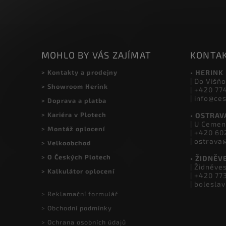
INSTAGRAM
MOHLO BY VÁS ZAJÍMAT
KONTA
> Kontakty a prodejny
• HERINK
| Do Višňo
> Showroom Herink
| +420 77
| info@ce
> Doprava a platba
> Kariéra v Plotech
• OSTRAV
| U Cemen
> Montáž oplocení
| +420 60
| ostrava
> Velkoobchod
> O Českých Plotech
• ŽIDNĚV
| Židněve
> Kalkulátor oplocení
| +420 77
| bolesla