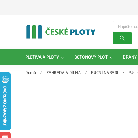
PLETIVA A PLOTY
BETONOVÝ PLOT
BRÁNY 
Domů
/
ZAHRADA A DÍLNA
/
RUČNÍ NÁŘADÍ
/
Páse