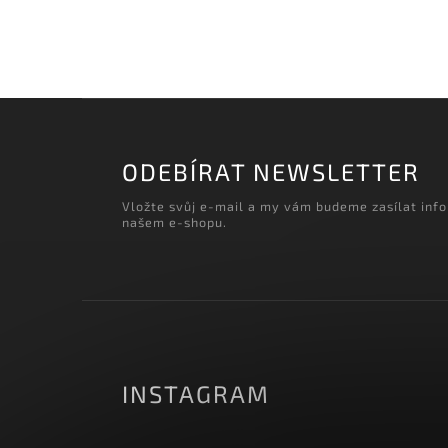
‹
Načítám realizace…
ODEBÍRAT NEWSLETTER
Vložte svůj e-mail a my vám budeme zasílat inf
našem e-shopu.