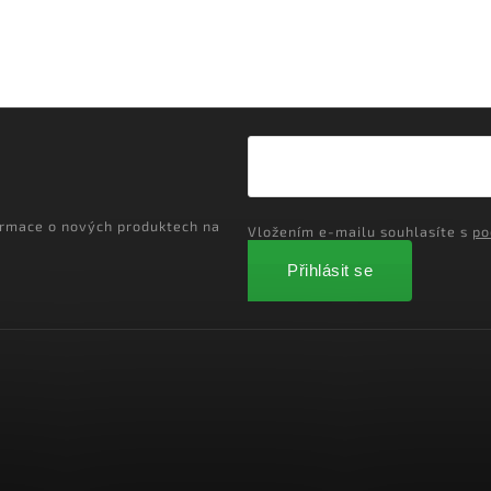
ormace o nových produktech na
Vložením e-mailu souhlasíte s
po
Přihlásit se