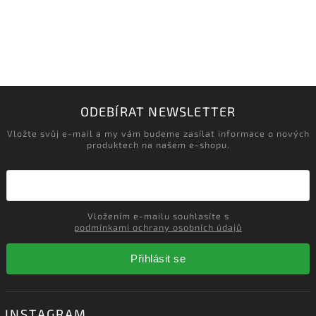
‹
›
Načítám realizace…
ODEBÍRAT NEWSLETTER
Vložte svůj e-mail a my vám budeme zasílat informace o nových
produktech na našem e-shopu.
Vložením e-mailu souhlasíte s
podmínkami ochrany osobních údajů